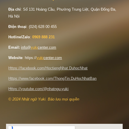
Địa chỉ
: Số
131 Hoàng Cầu, Phường Trung Liệt, Quận Đống Đa,
Hà Nội
Điện thoại
: (024) 628 00 455
Hotline/Zalo
:
0969 888 231
Email:
info@
yuki
center.com
Website
: https://
yuki
center.com
Https://facebook.com/HoctiengNhat.DuhocNhat
Https://www.facebook.com/ThongTin.DuHocNhatBan
Https://youtube.com/@nhatngu-yuki
© 2024 Nhật ngữ Yuki. Bảo lưu mọi quyền