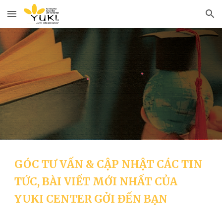
Skip to main content
Skip to navigation
GÓC TƯ VẤN & CẬP NHẬT CÁC TIN
TỨC, BÀI VIẾT MỚI NHẤT CỦA
YUKI CENTER GỞI ĐẾN BẠN