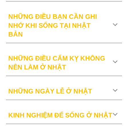
NHỮNG ĐIỀU BẠN CẦN GHI
NHỚ KHI SỐNG TẠI NHẬT
BẢN
NHỮNG ĐIỀU CẤM KỴ KHÔNG
NÊN LÀM Ở NHẬT
NHỮNG NGÀY LỄ Ở NHẬT
KINH NGHIỆM ĐỂ SỐNG Ở NHẬT