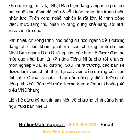
Điều dưỡng, hộ lý tại Nhật Bản hiện đang là ngành nghề đòi
hỏi nguồn lao động dồi dào & vẫn luôn trong tình trạng thiếu
nhân lực.
Triển vọng nghề nghiệp là rất lớn, lộ trình công
việc, mức tăng thu nhập rõ ràng cùng khả năng sở hữu
Visa vĩnh trú cao!
Rất nhiều chương trình học bổng du học ngành điều dưỡng
đang chờ bạn khám phá!
Với các chương trình du học
Nhật Bản ngành Điều Dưỡng này, các bạn sẽ được đào tạo
một cách bài bản từ kỹ năng Tiếng Nhật cho tới chuyên
môn nghiệp vụ Điều dưỡng. Sau khi ra trường, các bạn sẽ
được làm việc chính thức tại các viện điều dưỡng của các
tỉnh như Chiba, Niigata... hay các công ty điều dưỡng có
tiếng tại Nhật Bản với mức lương khởi điểm từ khoảng 40
triệu VNĐ/tháng.
Liên hệ đăng ký tư vấn tìm hiểu về chương trình cùng Nhật
ngữ Yuki bạn nhé...!
Hotline/Zalo support
:
0969 888 231
- Email:
info@yukicenter.com