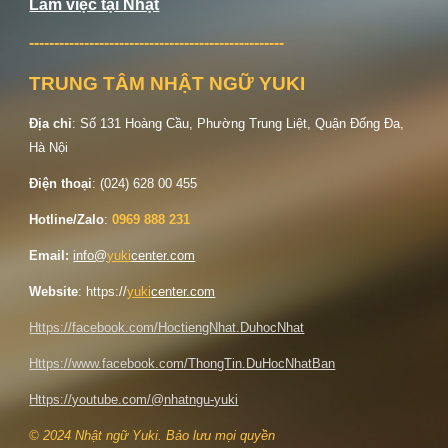
Làm việc tại Nhật
---------------------------------------------------
TRUNG TÂM NHẬT NGỮ YUKI
Địa chỉ
: Số
131 Hoàng Cầu, Phường Trung Liệt, Quận Đống Đa,
Hà Nội
Điện thoại
: (024) 628 00 455
Hotline/Zalo
:
0969 888 231
Email:
info@
yuki
center.com
Website
: https://
yuki
center.com
Https://facebook.com/HoctiengNhat.DuhocNhat
Https://www.facebook.com/ThongTin.DuHocNhatBan
Https://youtube.com/@nhatngu-yuki
© 2024 Nhật ngữ Yuki. Bảo lưu mọi quyền