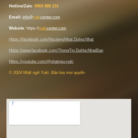
Hotline/Zalo
:
0969 888 231
Email:
info@
yuki
center.com
Website
: https://
yuki
center.com
Https://facebook.com/HoctiengNhat.DuhocNhat
Https://www.facebook.com/ThongTin.DuHocNhatBan
Https://youtube.com/@nhatngu-yuki
© 2024 Nhật ngữ Yuki. Bảo lưu mọi quyền